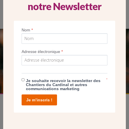
notre Newsletter
Environ 3000 moules scrupuleusement dénommés et numérotés
constituent une collection privée unique. (AC/CDC)
Nom
*
SEUL VOTRE DON
Adresse électronique
*
NOUS PERMET D’AGIR
FAIRE UN DON
*
Je souhaite recevoir la newsletter des
Chantiers du Cardinal et autres
communications marketing
Je m’inscris !