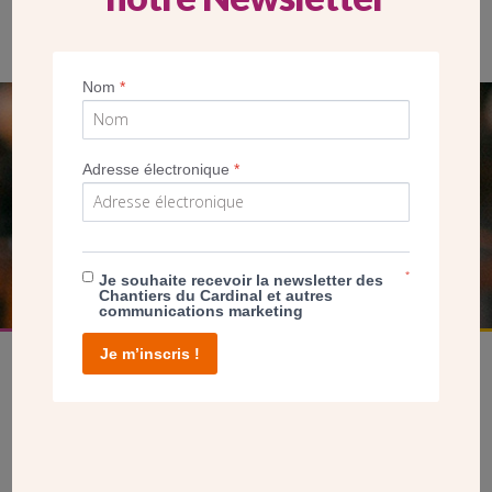
Jérôme Buvat (à g.) lors de la visite de Brigitte Macron au Salon
du Patrimoine, en 2019.
Nom
*
SEUL VOTRE DON
Adresse électronique
*
NOUS PERMET D’AGIR
FAIRE UN DON
*
Je souhaite recevoir la newsletter des
Chantiers du Cardinal et autres
communications marketing
Je m’inscris !
facebook
twitter
youtube
linkedin
instagram
Pinterest