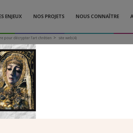
ES ENJEUX
NOS PROJETS
NOUS CONNAÎTRE
A
vre pour décrypter l’art chrétien
site web(4)
SITE WEB(4)