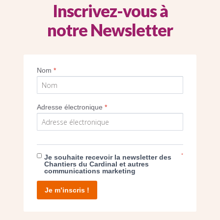
Inscrivez-vous à
notre Newsletter
uide pour décrypter la grammaire des imag
(Cernunnos)
Nom
*
Imprimer
Adresse électronique
*
*
Je souhaite recevoir la newsletter des
E DON
Chantiers du Cardinal et autres
communications marketing
T D’AGIR
Je m’inscris !