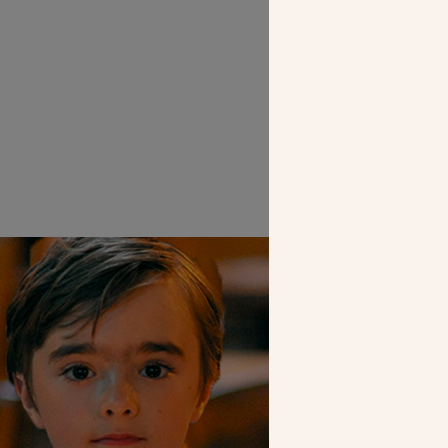
Catholica, un g
SEUL VOTR
NOUS PERME