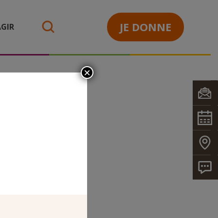
JE DONNE
GIR
search
×