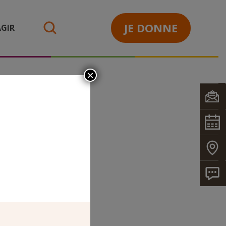
JE DONNE
GIR
search
×