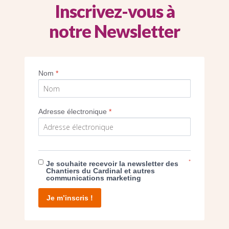
Inscrivez-vous à
notre Newsletter
charpente et de la flèche de Notre-Dame de
par les Compagnons du Tour de France
Nom
*
Imprimer
Adresse électronique
*
*
Je souhaite recevoir la newsletter des
E DON
Chantiers du Cardinal et autres
communications marketing
T D’AGIR
Je m’inscris !