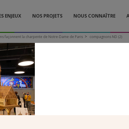
ES ENJEUX
NOS PROJETS
NOUS CONNAÎTRE
A
 façonnent la charpente de Notre-Dame de Paris
compagnons ND (2)
COMPAGNONS ND (2)