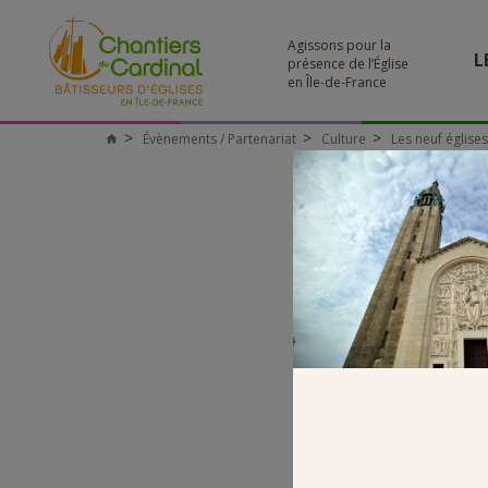
Agissons pour la
L
présence de l’Église
en Île-de-France
Évènements / Partenariat
Culture
Les neuf église
Chantiers
du
Cardinal