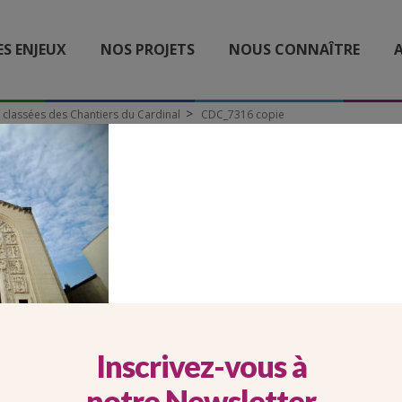
ES ENJEUX
NOS PROJETS
NOUS CONNAÎTRE
A
s classées des Chantiers du Cardinal
CDC_7316 copie
CDC_7316 COPIE
Inscrivez-vous à
notre Newsletter