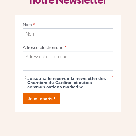
Sacré-Coeur de Gentilly (Crédit GF/CDC)
Nom
*
Imprimer
Adresse électronique
*
*
Je souhaite recevoir la newsletter des
E DON
Chantiers du Cardinal et autres
communications marketing
T D’AGIR
Je m’inscris !