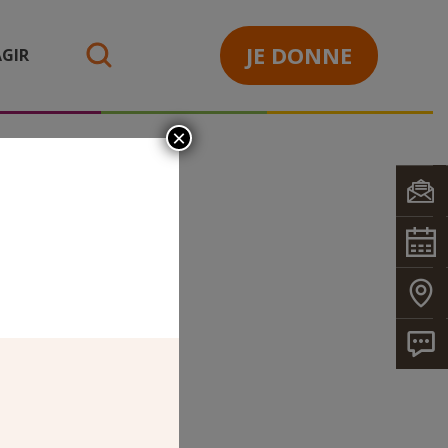
JE DONNE
GIR
search
×