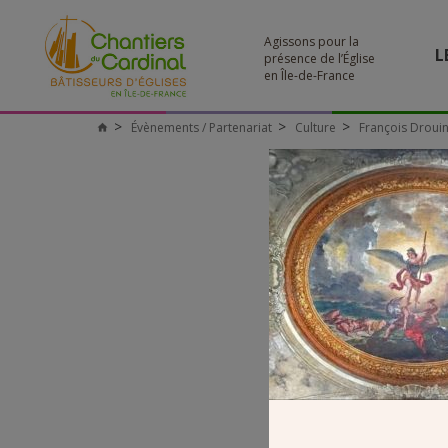
Agissons pour la
L
présence de l’Église
en Île-de-France
Évènements / Partenariat
Culture
François Drouin 
Chantiers
du
Cardinal