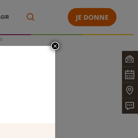
JE DONNE
GIR
search
2)
×