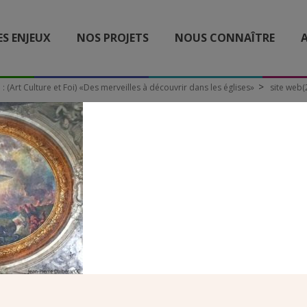
ES ENJEUX
NOS PROJETS
NOUS CONNAÎTRE
A
: (Art Culture et Foi) «Des merveilles à découvrir dans les églises»
site web(
SITE WEB(2)