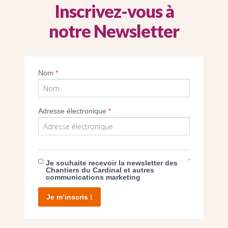
Inscrivez-vous à
notre Newsletter
rrassant le démon , Eugène Delacroix, églis
à Paris. (Jean-Pierre Dalbéra/CC)
Nom
*
Imprimer
Adresse électronique
*
*
Je souhaite recevoir la newsletter des
E DON
Chantiers du Cardinal et autres
communications marketing
T D’AGIR
Je m’inscris !