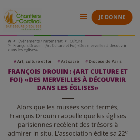
JE DONNE
Évènements / Partenariat
Culture
Chantiers
François Drouin : (Art Culture et Foi) «Des merveilles à découvrir
du
dans les églises»
Cardinal
#
Art, culture et foi
#
Art sacré
#
Diocèse de Paris
FRANÇOIS DROUIN : (ART CULTURE ET
FOI) «DES MERVEILLES À DÉCOUVRIR
DANS LES ÉGLISES»
Alors que les musées sont fermés,
François Drouin rappelle que les églises
parisiennes recèlent des trésors à
e
admirer in situ. L’association édite sa 22