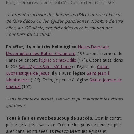
François Drouin est le président d’Art, Culture et Foi. (Crédit ACF)
La première activité des bénévoles d’Art Culture et Foi est
de faire découvrir les églises parisiennes.
Nombre d’entre
e
elles, au XX
siècle, ont été bâties avec le soutien des
Chantiers du Cardinal…
En effet, il y a la très belle église
Notre-Dame-de
e
l’Assomption-des-Buttes-Chaumont
(19
arrondissement de
e
Paris) ou encore
l’église Sainte-Odile
(17
). Citons aussi dans
e
le 20
Saint-Cyrille-Saint Méthode
et l’église du
Cœur-
Eucharistique-de-Jésus.
Il y a aussi l’église
Saint-Jean à
e
Montmartre
(18
). Enfin, je pense à l’église
Sainte-Jeanne de
e
Chantal
(16
).
Dans le contexte actuel, avez-vous pu maintenir les visites
guidées ?
Tout à fait et avec beaucoup de succès.
C’est la contre
partie de la crise sanitaire. Comme les gens ne peuvent plus
aller dans les musées, ils redécouvrent les églises et