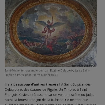
Saint-Michel terrassant le démon , Eugène Delacroix, église Saint-
Sulpice à Paris. (Jean-Pierre Dalbéra/CC)
Il y a beaucoup d’autres trésors !
À Saint-Sulpice, des
Delacroix et des statues de Pigalle. Un Tintoret à Saint-
François-Xavier, intéressant car on voit une scène où Judas
cache la bourse, rançon de sa trahison. Ce ne sont que
quelques exemples. Et n’oublions pas les vitraux que vous ne