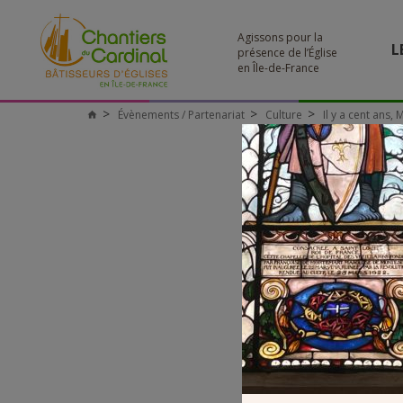
Agissons pour la
L
présence de l’Église
en Île-de-France
Évènements / Partenariat
Culture
Il y a cent ans,
Chantiers
du
Cardinal