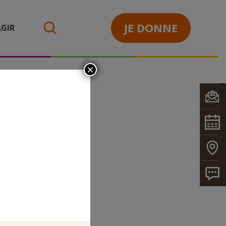
JE DONNE
GIR
search
×