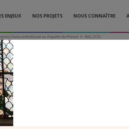
ES ENJEUX
NOS PROJETS
NOUS CONNAÎTRE
A
 Maurice Denis embellissait sa chapelle du Prieuré
IMG_5152
IMG_5152