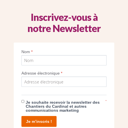
Inscrivez-vous à
notre Newsletter
vitrail de la chapelle du Prieuré de Maurice 
Nom
*
Imprimer
Adresse électronique
*
*
Je souhaite recevoir la newsletter des
E DON
Chantiers du Cardinal et autres
communications marketing
T D’AGIR
Je m’inscris !