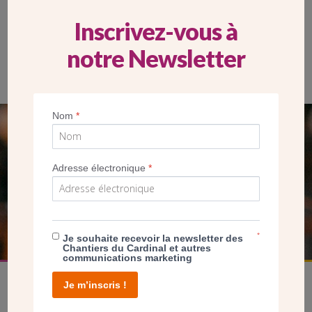
Inscrivez-vous à
notre Newsletter
Nom
*
SEUL VOTRE DON
NOUS PERMET D’AGIR
Adresse électronique
*
FAIRE UN DON
*
Je souhaite recevoir la newsletter des
Chantiers du Cardinal et autres
communications marketing
Je m’inscris !