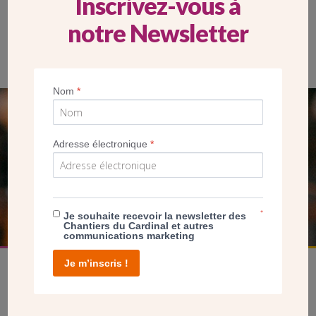
Inscrivez-vous à
notre Newsletter
Le pianiste Tanguy de Williencourt a interprété des morceaux du
compositeur César Franck, auquel il consacre son dernier album.
(CDC)
Nom
*
SEUL VOTRE DON
NOUS PERMET D’AGIR
Adresse électronique
*
FAIRE UN DON
*
Je souhaite recevoir la newsletter des
Chantiers du Cardinal et autres
communications marketing
Je m’inscris !