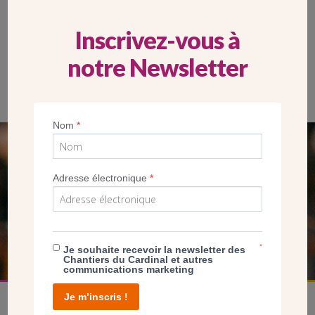
Inscrivez-vous à
notre Newsletter
La 3e béatitude de Saint-Louis de Vincennes : « Heureux les
affligés, car ils seront consolés ». Le vieil Adam est consolé par
un ange.
Nom
*
SEUL VOTRE DON
NOUS PERMET D’AGIR
Adresse électronique
*
FAIRE UN DON
*
Je souhaite recevoir la newsletter des
Chantiers du Cardinal et autres
communications marketing
Je m’inscris !