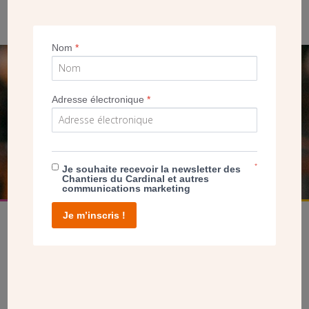
ravalement de son clocher en 2017.
Nom
*
SEUL VOTRE DON
Adresse électronique
*
NOUS PERMET D’AGIR
FAIRE UN DON
*
Je souhaite recevoir la newsletter des
Chantiers du Cardinal et autres
communications marketing
Je m’inscris !
facebook
twitter
youtube
linkedin
instagram
Pinterest