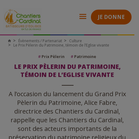
JE DONNE
Évènements / Partenariat
Culture
Chantiers
Le Prix Pèlerin du Patrimoine, témoin de l’Eglise vivante
du
Cardinal
#
Prix Pèlerin
#
Patrimoine
LE PRIX PÈLERIN DU PATRIMOINE,
TÉMOIN DE L’EGLISE VIVANTE
A l’occasion du lancement du Grand Prix
Pèlerin du Patrimoine, Alice Fabre,
directrice des Chantiers du Cardinal,
rappelle que les Chantiers du Cardinal,
sont des acteurs importants de la
préservation du patrimoine religieux du