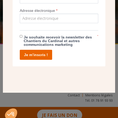
NOUS PERMET D’AGIR
Adresse électronique
*
FAIRE UN DON
*
Je souhaite recevoir la newsletter des
Chantiers du Cardinal et autres
communications marketing
Je m’inscris !
facebook
twitter
youtube
linkedin
instagram
Pinterest
Contact
Mentions légales
Tél. 01 78 91 93 93
JE FAIS UN DON