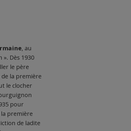
Germaine
, au
 ». Dès 1930
ler le père
 de la première
t le clocher
bourguignon
1935 pour
 la première
ction de ladite