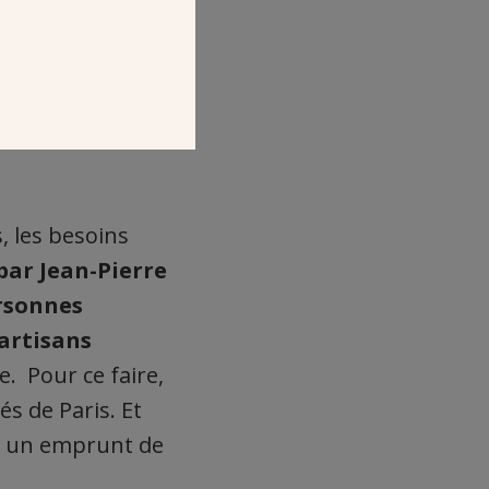
ture du livre du
s, les besoins
par Jean-Pierre
ersonnes
 artisans
e. Pour ce faire,
és de Paris. Et
t un emprunt de