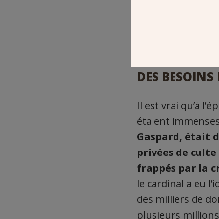
la construction d
père Pierre Lha
DES BESOINS
Il est vrai qu’à l
étaient immense
Gaspard, était d
privées de culte
frappés par la c
le cardinal a eu l’
des milliers de 
plusieurs million