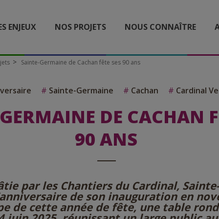
ES ENJEUX
NOS PROJETS
NOUS CONNAÎTRE
A
jets
Sainte-Germaine de Cachan fête ses 90 ans
versaire
#
Sainte-Germaine
#
Cachan
#
Cardinal Ve
-GERMAINE DE CACHAN F
90 ANS
âtie par les Chantiers du Cardinal, Saint
’anniversaire de son inauguration en no
e de cette année de fête, une table ronde
 juin 2025, réunissant un large public a