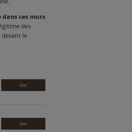
ine.
e dans ces murs
 légitime des
 devant le
Voir
Voir