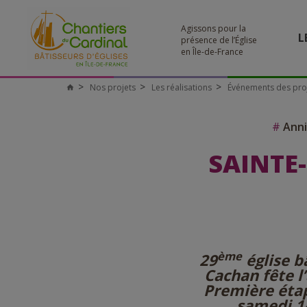
Agissons pour la
L
présence de l’Église
en Île-de-France
Nos projets
Les réalisations
Événements des pro
#
Anni
SAINTE
ème
29
église b
Cachan fête l
Première étap
samedi 14