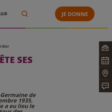
JE DONNE
GIR
search
rdier
ÊTE SES
e-Germaine de
vembre 1935.
 a eu lieu le
utour des