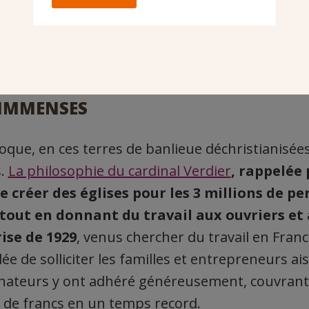
e l’édifice après avoir été touché par la lec
nde
: «
Le Christ dans la banlieue
», en 1927.
 IMMENSES
’époque, en ces terres de banlieue déchristianisée
s.
La philosophie du cardinal Verdier
, rappelée 
e créer des églises pour les 3 millions de p
 tout en donnant du travail aux ouvriers et
rise de 1929
, venus chercher du travail en Franc
idée de solliciter les familles et entrepreneurs ais
donateurs y ont adhéré généreusement, couvran
s de francs en un temps record.