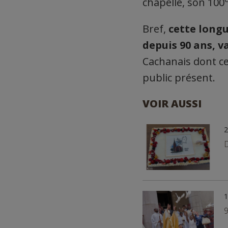
chapelle, son 100
Bref,
cette longu
depuis 90 ans, v
Cachanais dont ce
public présent.
VOIR AUSSI
2
D
1
9