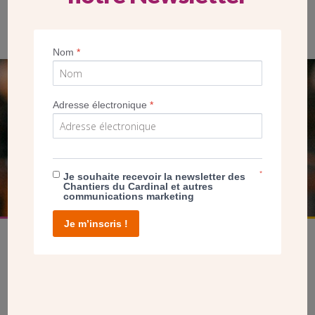
Didier Dousset, maire du Plessis-Trévise, pose la première
planche de la maison Saint-Jean-Baptiste sous l’œil du père
Henri Gagey, vicaire général de Créteil.
Nom
*
SEUL VOTRE DON
Adresse électronique
*
NOUS PERMET D’AGIR
FAIRE UN DON
*
Je souhaite recevoir la newsletter des
Chantiers du Cardinal et autres
communications marketing
Je m’inscris !