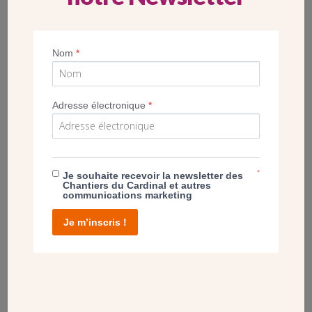
familles nombreuses et interdit le commerce des esclaves.
En mémoire de son souci des pauvres, la tradition s’est
maintenue de distribuer à tous les « pains de Ste Bathilde »
Nom
*
le jour de sa fête, le 30 janvier.
La statue, autour de la figure de la sainte, est ornée de ses
Adresse électronique
*
attributs traditionnels : la chaîne brisée de l’esclavage, les
pains du partage, la couronne de reine, l’abbaye de Chelles
qu’elle a fondée, la colombe de l’Esprit Saint…
*
Je souhaite recevoir la newsletter des
Chantiers du Cardinal et autres
communications marketing
Je m’inscris !