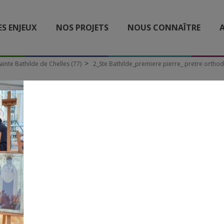
ES ENJEUX
NOS PROJETS
NOUS CONNAÎTRE
A
ainte Bathilde de Chelles (77)
2_Ste Bathilde_premiere pierre_ pretre ortho
 BATHILDE_PREMIERE PI
PRETRE ORTHODOXE