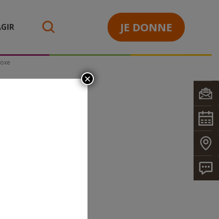
JE DONNE
GIR
search
doxe
×
ERRE_