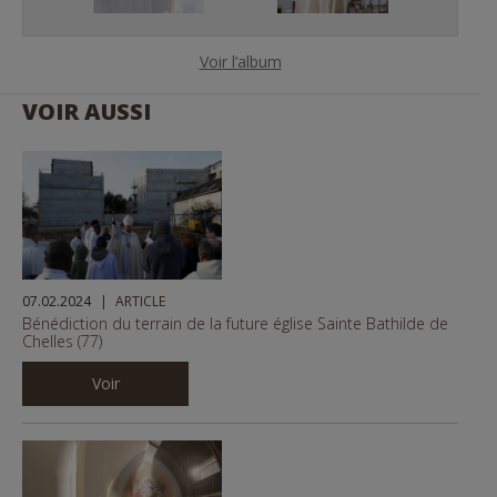
r
e
e
x
v
t
Voir l’album
i
o
VOIR AUSSI
u
s
1
14
07.02.2024
ARTICLE
Bénédiction du terrain de la future église Sainte Bathilde de
Chelles (77)
Voir