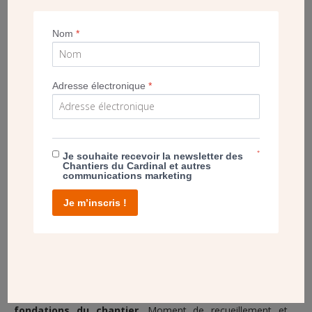
PROMESSE
Nom
*
Adresse électronique
*
*
Je souhaite recevoir la newsletter des
Chantiers du Cardinal et autres
communications marketing
Je m’inscris !
Mgr Nahmias, évêque de Meaux
Monseigneur Nahmias se dirige ensuite vers les fondations,
derrière la tente de cérémonie, accompagné des jeunes
servants de messe, pour
poser les pierres sur les
fondations du chantier
. Moment de recueillement et