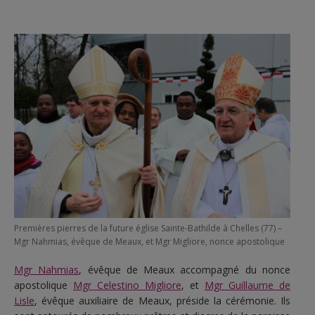
Premières pierres de la future église Sainte-Bathilde à Chelles (77) –
Mgr Nahmias, évêque de Meaux, et Mgr Migliore, nonce apostolique
Mgr Nahmias
, évêque de Meaux accompagné du nonce
apostolique
Mgr Celestino Migliore
, et
Mgr Guillaume de
Lisle
, évêque auxiliaire de Meaux, préside la cérémonie. Ils