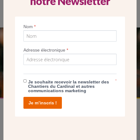
notre Newsletter
Prise de parole de Mgr Nahmias
Nom
*
SEUL VOTRE DON
Adresse électronique
*
NOUS PERMET D’AGIR
FAIRE UN DON
*
Je souhaite recevoir la newsletter des
Chantiers du Cardinal et autres
communications marketing
Je m’inscris !