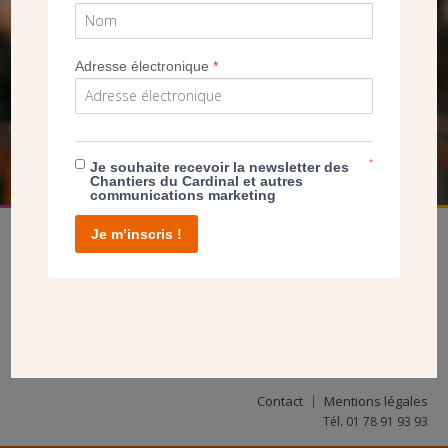
SEUL VOTRE DON
NOUS PERMET D’AGIR
Adresse électronique
*
FAIRE UN DON
*
Je souhaite recevoir la newsletter des
Chantiers du Cardinal et autres
communications marketing
Je m’inscris !
facebook
twitter
youtube
linkedin
instagram
Pinterest
Contact
Mentions légales
Tél. 01 78 91 93 93