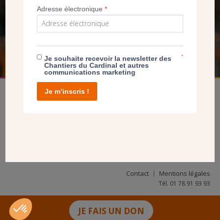
NOUS PERMET D’AGIR
Adresse électronique
*
FAIRE UN DON
*
Je souhaite recevoir la newsletter des
Chantiers du Cardinal et autres
communications marketing
Je m’inscris !
facebook
twitter
youtube
linkedin
instagram
Pinterest
Contact
Mentions légales
Tél. 01 78 91 93 93
JE FAIS UN DON