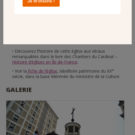
Je m’inscris !
EN SAVOIR PLUS
Découvrez l’histoire de cette église aux vitraux
remarquables dans le livre des Chantiers du Cardinal –
Histoire d’églises en Île-de-France
.
e
Voir la
fiche de l’église
, labellisée patrimoine du XX
siècle, dans la base Mérimée du ministère de la Culture.
GALERIE