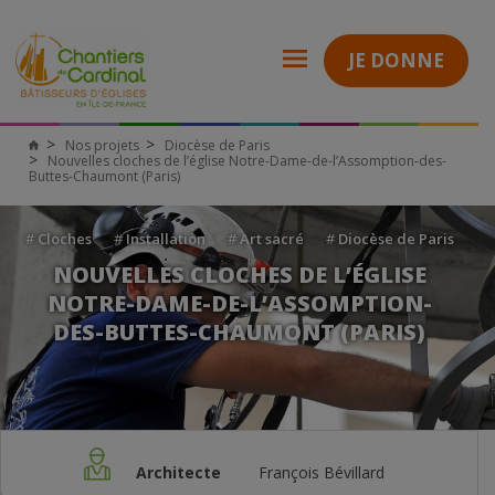
JE DONNE
Nos projets
Diocèse de Paris
Nouvelles cloches de l’église Notre-Dame-de-l’Assomption-des-
Buttes-Chaumont (Paris)
#
Cloches
#
Installation
#
Art sacré
#
Diocèse de Paris
NOUVELLES CLOCHES DE L’ÉGLISE
NOTRE-DAME-DE-L’ASSOMPTION-
DES-BUTTES-CHAUMONT (PARIS)
Architecte
François Bévillard