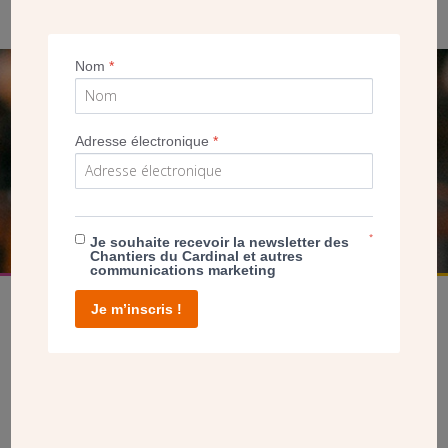
Nom
*
SEUL VOTRE DON
NOUS PERMET D’AGIR
Adresse électronique
*
FAIRE UN DON
*
Je souhaite recevoir la newsletter des
Chantiers du Cardinal et autres
communications marketing
Je m’inscris !
facebook
twitter
youtube
linkedin
instagram
Pinterest