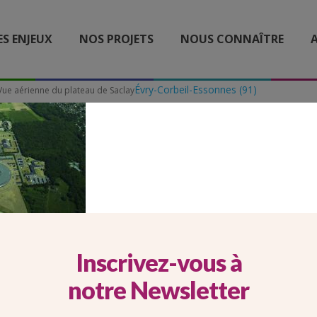
ES ENJEUX
NOS PROJETS
NOUS CONNAÎTRE
A
Évry-Corbeil-Essonnes (91)
Vue aérienne du plateau de Saclay
RIENNE DU PLATEAU DE 
Inscrivez-vous à
notre Newsletter
Vue aérienne du plateau de Saclay