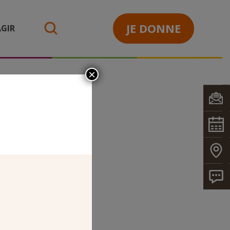
JE DONNE
GIR
search
×
SACLAY