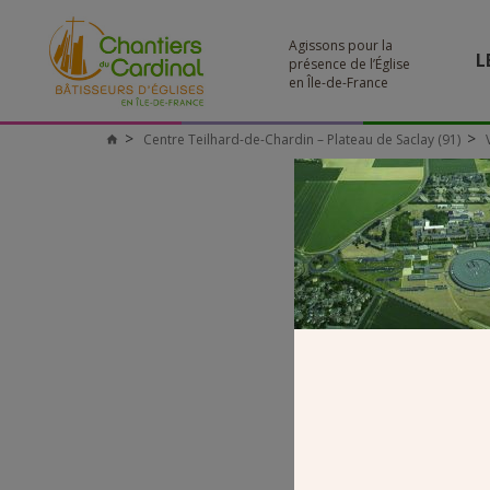
Agissons pour la
L
présence de l’Église
en Île-de-France
Centre Teilhard-de-Chardin – Plateau de Saclay (91)
Chantiers
du
Cardinal
VUE AÉ