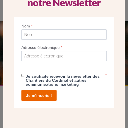
notre Newsletter
Nom
*
SEUL VOTRE DON
NOUS PERMET D’AGIR
Adresse électronique
*
FAIRE UN DON
*
Je souhaite recevoir la newsletter des
Chantiers du Cardinal et autres
communications marketing
Je m’inscris !
facebook
twitter
youtube
linkedin
instagram
Pinterest