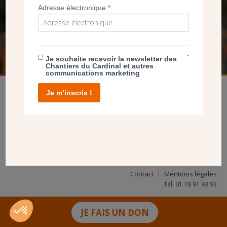
NOUS PERMET D’AGIR
Adresse électronique
*
FAIRE UN DON
*
Je souhaite recevoir la newsletter des
Chantiers du Cardinal et autres
communications marketing
Je m’inscris !
facebook
twitter
youtube
linkedin
instagram
Pinterest
Contact
Mentions légales
Tél. 01 78 91 93 93
JE FAIS UN DON