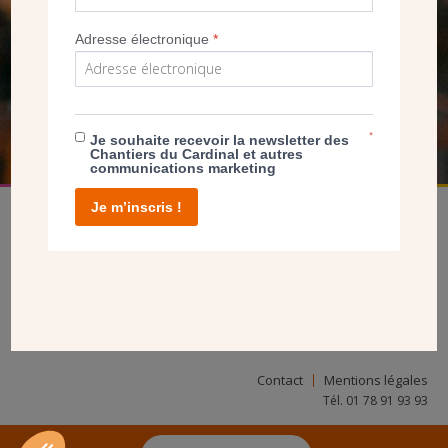
SEUL VOTRE DON
Adresse électronique
*
NOUS PERMET D’AGIR
FAIRE UN DON
*
Je souhaite recevoir la newsletter des
Chantiers du Cardinal et autres
communications marketing
Je m’inscris !
facebook
twitter
youtube
linkedin
instagram
Pinterest
Contact
Mentions légales
Tél. 01 78 91 93 93