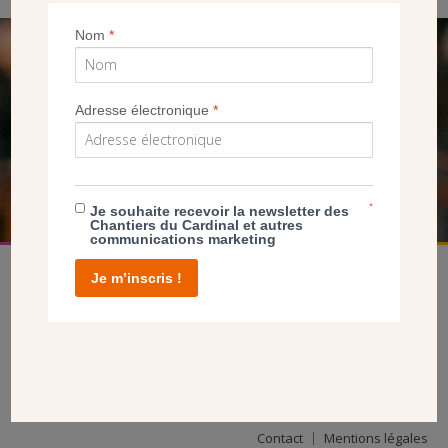
Nom
*
SEUL VOTRE DON
NOUS PERMET D’AGIR
Adresse électronique
*
FAIRE UN DON
*
Je souhaite recevoir la newsletter des
Chantiers du Cardinal et autres
communications marketing
Je m’inscris !
facebook
twitter
youtube
linkedin
instagram
Pinterest
Contact
Mentions légales