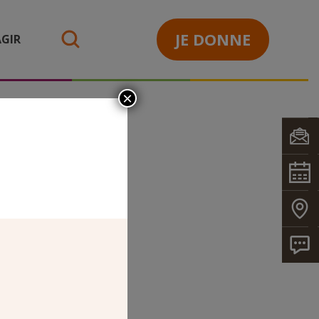
JE DONNE
GIR
search
×
SE