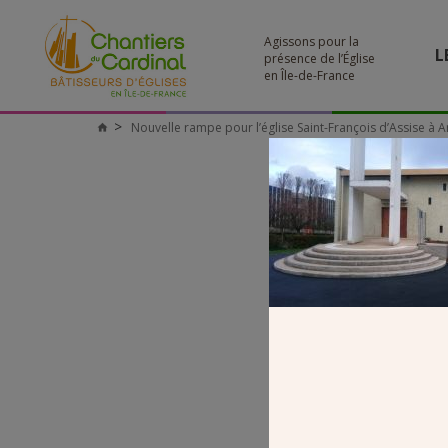
Agissons pour la
L
présence de l’Église
en Île-de-France
Nouvelle rampe pour l’église Saint-François d’Assise à A
Chantiers
du
Cardinal
R