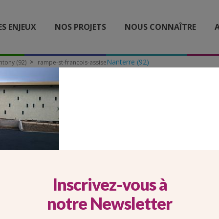
ES ENJEUX
NOS PROJETS
NOUS CONNAÎTRE
A
Nanterre (92)
ntony (92)
rampe-st-francois-assise
AMPE-ST-FRANCOIS-ASSI
Inscrivez-vous à
notre Newsletter