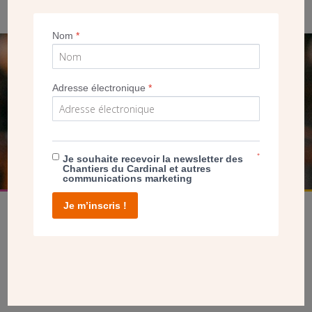
Nom
*
SEUL VOTRE DON
Adresse électronique
*
NOUS PERMET D’AGIR
FAIRE UN DON
*
Je souhaite recevoir la newsletter des
Chantiers du Cardinal et autres
communications marketing
Je m’inscris !
facebook
twitter
youtube
linkedin
instagram
Pinterest