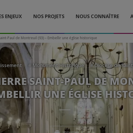
ES ENJEUX
NOS PROJETS
NOUS CONNAÎTRE
A
Saint-Paul de Montreuil (93) – Embellir une église historique
lissement
#
Monument Historique
#
Diocèse de Saint
IERRE SAINT-PAUL DE MO
EMBELLIR UNE ÉGLISE HIS
Imprimer