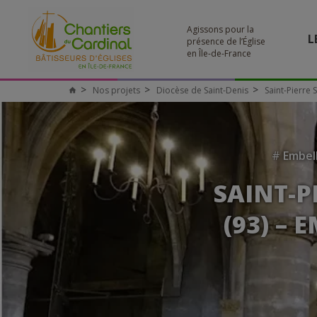
Agissons pour la
L
présence de l’Église
en Île-de-France
Nos projets
Diocèse de Saint-Denis
Saint-Pierre 
#
Embel
SAINT-P
(93) – 