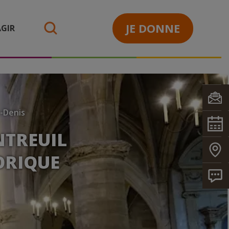
JE DONNE
GIR
search
-Denis
NTREUIL
TORIQUE