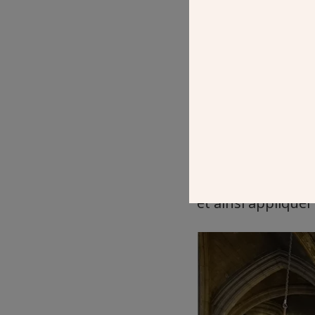
UN PROJET P
La paroisse souh
l’église pour pr
l’estrade et tout 
L’idée générale po
de recréer
un en
l’espace destiné à
et ainsi appliquer