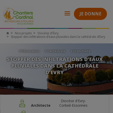
JE DONNE
Nos projets
Diocèse d'Évry
Stopper des infiltrations d’eaux pluviales dans la cathédrale d’Evry
#
Rénovation
#
Cathédrale
#
Etanchéité
STOPPER DES INFILTRATIONS D’EAUX
PLUVIALES DANS LA CATHÉDRALE
D’EVRY
Diocèse d'Evry-
Architecte
Corbeil-Essonnes