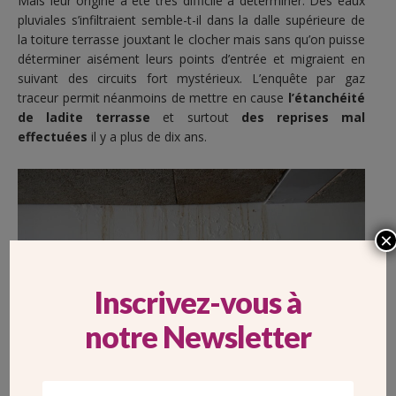
Mais leur origine a été très difficile à déterminer. Des eaux
pluviales s’infiltraient semble-t-il dans la dalle supérieure de
la toiture terrasse jouxtant le clocher mais sans qu’on puisse
déterminer aisément leurs points d’entrée et migraient en
suivant des circuits fort mystérieux. L’enquête par gaz
traceur permit néanmoins de mettre en cause
l’étanchéité
de ladite terrasse
et surtout
des reprises mal
effectuées
il y a plus de dix ans.
×
Inscrivez-vous à
notre Newsletter
Des infiltrations d’eau dans la cathédrale