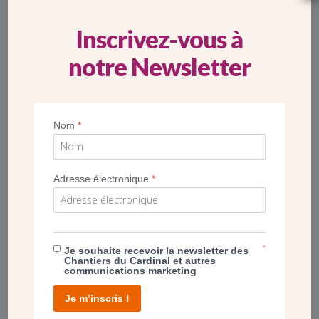
assurer un logement décent à une communauté de quatre
prêtres.
Inscrivez-vous à
Dans un immeuble de deux étages avec jardin, la maison
notre Newsletter
paroissiale comprendra un oratoire, une grande salle de
2
180 m
, quatre salles de réunion d’équipes, quatre
logements pour des prêtres, des bureaux et des locaux
techniques.
Nom
*
GALERIE
Adresse électronique
*
*
Je souhaite recevoir la newsletter des
Chantiers du Cardinal et autres
communications marketing
Je m’inscris !