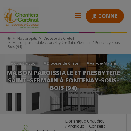
JE DONNE
Nos projets
Diocèse de Créteil
Maison paroissiale et presbytère Saint-Germain à Fontenay-sous-
Bois (94)
#
Construction
#
Diocèse de Créteil
#
Val-de-Marne
MAISON PAROISSIALE ET PRESBYTÈRE
SAINT-GERMAIN À FONTENAY-SOUS-
BOIS (94)
Dominique Chaudieu
/ Archiduo – Conseil :