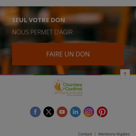
SEUL VOTRE DON
NOUS PERMET D’AGIR
FAIRE UN DON
facebook
twitter
youtube
linkedin
instagram
Pinterest
Contact
Mentions légales