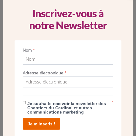
Inscrivez-vous à
notre Newsletter
Nom
*
Adresse électronique
*
*
Je souhaite recevoir la newsletter des
Chantiers du Cardinal et autres
communications marketing
Le père François Maniacki est l’un des deux prêtres habitant
Je m’inscris !
le centre paroissial Saint-Martin à Orly (Val-de-Marne). Alors
que
les travaux de rénovation
du centre sont à l’arrêt, il nous