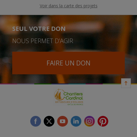
Voir dans la carte des projets
SEUL VOTRE DON
NOUS PERMET D’AGIR
FAIRE UN DON
facebook
twitter
youtube
linkedin
instagram
Pinterest