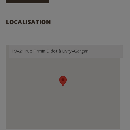
LOCALISATION
19
–
21 rue Firmin Didot à
Li
vry
–
Gargan