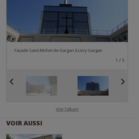
Façade Saint-Michel-de-Gargan à Livry-Gargan
1
5
1
/
5
1
5
1
5
P
N
r
e
e
x
v
t
Voir l’album
i
o
VOIR AUSSI
u
s