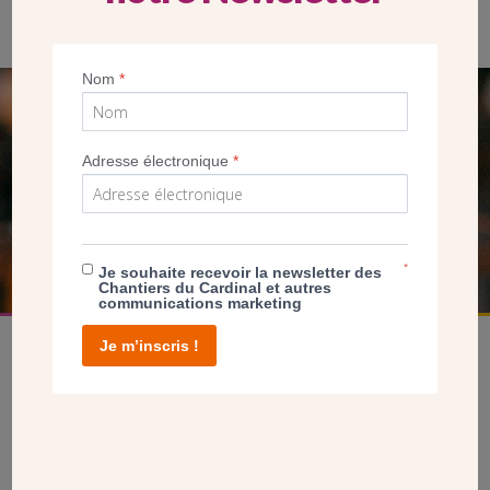
Façade avant de la Chapelle Saint-Marc
Nom
*
SEUL VOTRE DON
NOUS PERMET D’AGIR
Adresse électronique
*
FAIRE UN DON
*
Je souhaite recevoir la newsletter des
Chantiers du Cardinal et autres
communications marketing
Je m’inscris !
facebook
twitter
youtube
linkedin
instagram
Pinterest