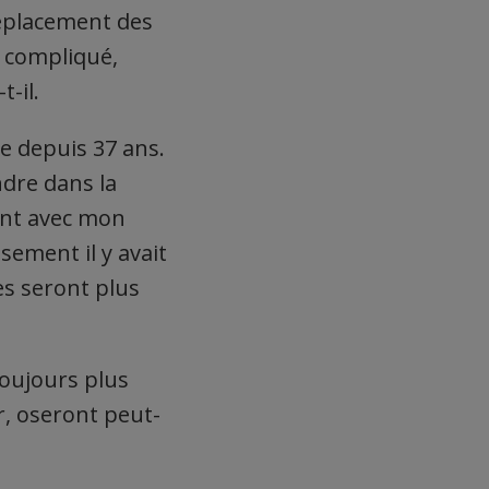
déplacement des
z compliqué,
-il.
te depuis 37 ans.
ndre dans la
ent avec mon
sement il y avait
es seront plus
toujours plus
ir, oseront peut-