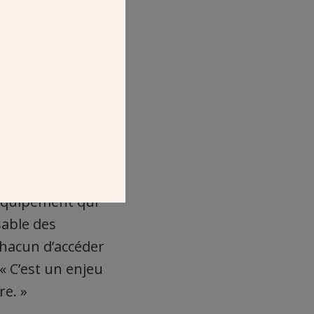
lementaire, d’un
 équipement qui
sable des
chacun d’accéder
 « C’est un enjeu
re. »