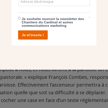
*
Je souhaite recevoir la newsletter des
cès à la chapelle séparée du chœur par plusieurs hautes marches.
Chantiers du Cardinal et autres
communications marketing
Je m’inscris !
TION RÉGLEMENTAIRE"
au projet, parce qu’on part d’une obligation rég
’impose à nous, et nous livrons à la paroisse un
té pastorale. » explique François Combes, respon
aroisse. Effectivement l’ascenseur permettra à 
ation quelle que soit sa difficulté à se déplacer.
 cocher une case en face d’un texte réglementai