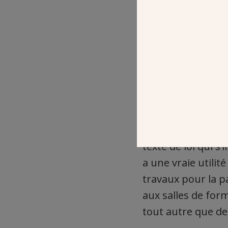
L’ascenseur va faciliter l’ac
"UNE OBLIGA
« C’est un très be
texte de loi qui s
a une vraie utili
travaux pour la p
aux salles de form
tout autre que de