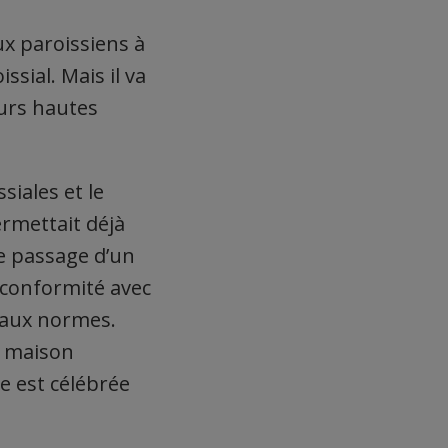
x paroissiens à
sial. Mais il va
eurs hautes
siales et le
ermettait déjà
 le passage d’un
n conformité avec
e aux normes.
a maison
se est célébrée