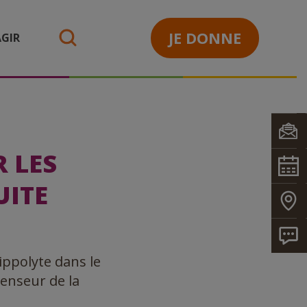
JE DONNE
GIR
search
 LES
UITE
Hippolyte dans le
censeur de la