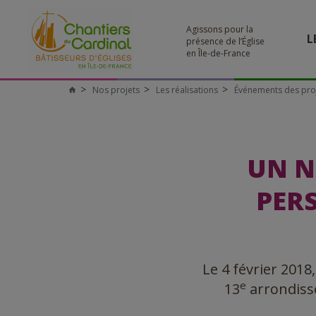
Agissons pour la
L
présence de l’Église
en Île-de-France
Nos projets
Les réalisations
Événements des pro
UN N
PER
Le 4 février 2018,
e
13
arrondisse