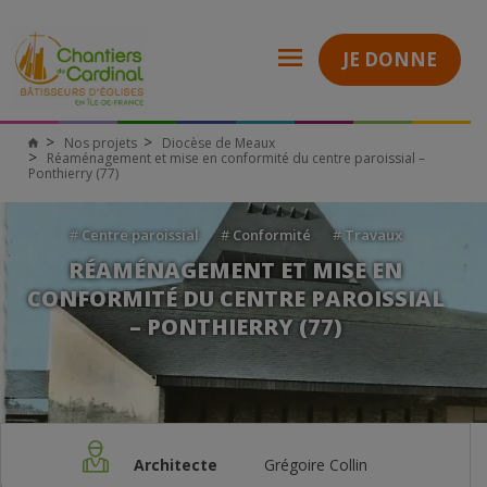
JE DONNE
Nos projets
Diocèse de Meaux
Réaménagement et mise en conformité du centre paroissial –
Ponthierry (77)
#
Centre paroissial
#
Conformité
#
Travaux
RÉAMÉNAGEMENT ET MISE EN
CONFORMITÉ DU CENTRE PAROISSIAL
– PONTHIERRY (77)
Architecte
Grégoire Collin