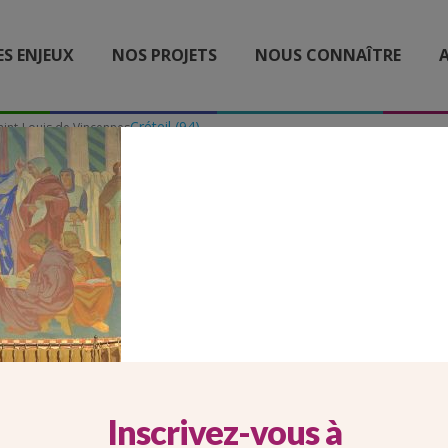
ES ENJEUX
NOS PROJETS
NOUS CONNAÎTRE
A
Créteil (94)
aint-Louis de Vincennes
AINT-LOUIS DE VINCENN
Inscrivez-vous à