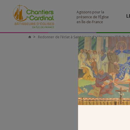
Agissons pour la
L
présence de l’Église
en Île-de-France
Redonner de l’éclat à Saint-Louis de Vincennes (94)
S
Chantiers
du
Cardinal
S