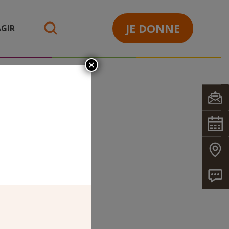
JE DONNE
GIR
search
×
ES