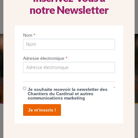
notre Newsletter
Vue du toit et du clocher, ils ne sont plus étanches et laissent
passer l’eau.
Nom
*
SEUL VOTRE DON
Adresse électronique
*
NOUS PERMET D’AGIR
FAIRE UN DON
*
Je souhaite recevoir la newsletter des
Chantiers du Cardinal et autres
communications marketing
Je m’inscris !