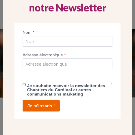
notre Newsletter
L’église Notre-Dame-des-Noues de Franconville.
Nom
*
SEUL VOTRE DON
NOUS PERMET D’AGIR
Adresse électronique
*
FAIRE UN DON
*
Je souhaite recevoir la newsletter des
Chantiers du Cardinal et autres
communications marketing
Je m’inscris !