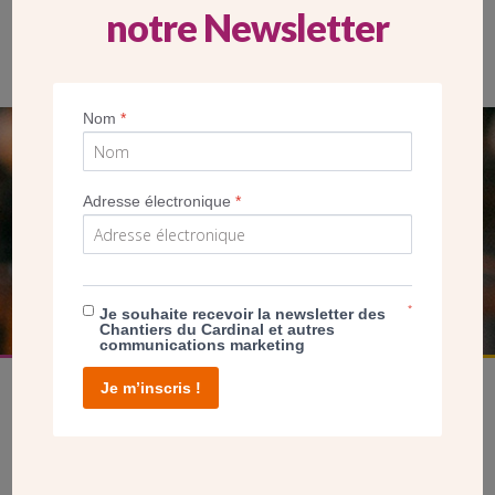
notre Newsletter
L’église peut accueillir plus de 600 personnes.
Nom
*
SEUL VOTRE DON
NOUS PERMET D’AGIR
Adresse électronique
*
FAIRE UN DON
*
Je souhaite recevoir la newsletter des
Chantiers du Cardinal et autres
communications marketing
Je m’inscris !