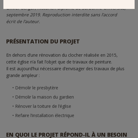
extrait d’un manuscrit en cours de finalisation, rédigé par
Olivier
Berger
, Historien diplômé de Sorbonne-Université,
septembre 2019. Reproduction interdite sans l’accord
écrit de l’auteur.
PRÉSENTATION DU PROJET
En dehors d’une rénovation du clocher réalisée en 2015,
cette église n’a fait l’objet que de travaux de peinture.
Il est aujourd’hui nécessaire d’envisager des travaux de plus
grande ampleur :
Démolir le presbytère
Démolir la maison du gardien
Rénover la toiture de l’église
Refaire l’installation électrique
EN QUOI LE PROJET RÉPOND-IL À UN BESOIN