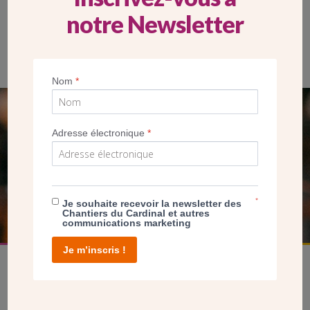
notre Newsletter
Le presbytère de Bouffémont (Val d’Oise) avant sa rénovation
Nom
*
SEUL VOTRE DON
Adresse électronique
*
NOUS PERMET D’AGIR
FAIRE UN DON
*
Je souhaite recevoir la newsletter des
Chantiers du Cardinal et autres
communications marketing
Je m’inscris !