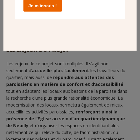
Je m’inscris !
Photo du projet depuis la cours et salle paroissiale
LES ENJEUX DU PROJET
Les enjeux de ce projet sont multiples. Il s’agit non
seulement d’
accueillir plus facilement
les travailleurs du
quartier, mais aussi de
répondre aux attentes des
paroissiens en matière de confort et d’accessibilité
tout en adaptant les locaux aux besoins de la paroisse dans
la recherche d’une plus grande rationalité économique. La
modernisation des locaux permettra également de mieux
accueillir les activités paroissiales,
renforçant ainsi la
présence de l’Eglise au sein d’un quartier dynamique
de Neuilly
et d’organiser les espaces en identifiant plus
nettement ce qui relève du culte, de l’administration, du
logement des prêtres et du parc locatif
.
Il s’agit également