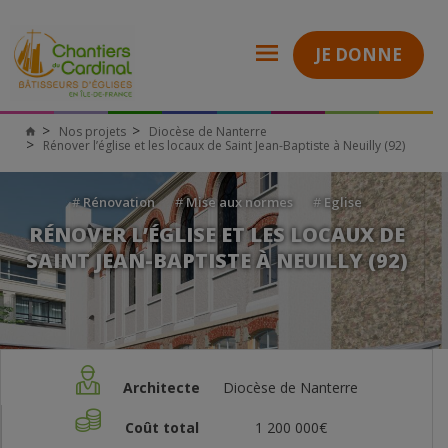
JE DONNE
Nos projets
Diocèse de Nanterre
Rénover l’église et les locaux de Saint Jean-Baptiste à Neuilly (92)
#
Rénovation
#
Mise aux normes
#
Eglise
RÉNOVER L’ÉGLISE ET LES LOCAUX DE
SAINT JEAN-BAPTISTE À NEUILLY (92)
Architecte
Diocèse de Nanterre
Coût total
1 200 000€