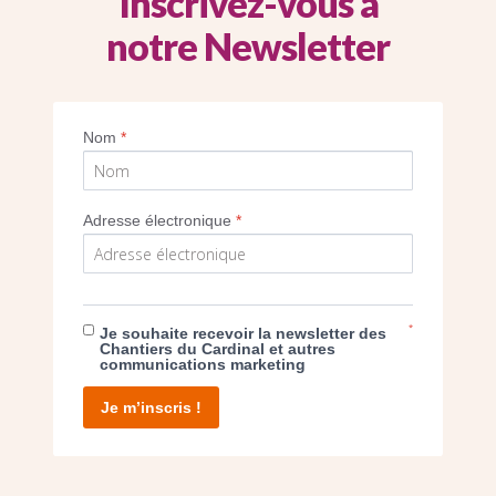
Inscrivez-vous à
notre Newsletter
Imprimer
Nom
*
Adresse électronique
*
E DON
*
Je souhaite recevoir la newsletter des
Chantiers du Cardinal et autres
communications marketing
T D’AGIR
Je m’inscris !