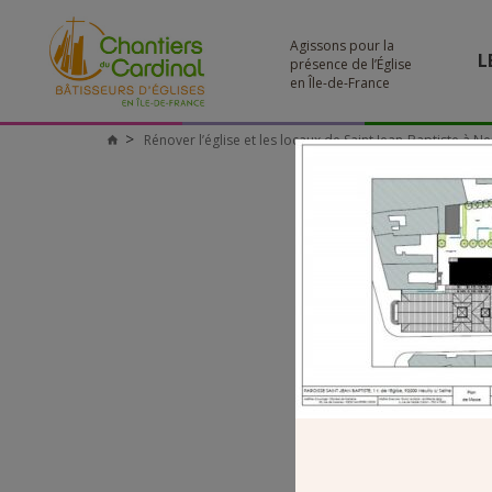
Agissons pour la
L
présence de l’Église
en Île-de-France
Rénover l’église et les locaux de Saint Jean-Baptiste à Neu
Chantiers
du
Cardinal