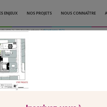
ES ENJEUX
NOS PROJETS
NOUS CONNAÎTRE
A
Nanterre (92)
illy (92)
92_Neuilly_photo_04
92_NEUILLY_PHOTO_04