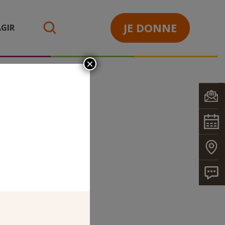
JE DONNE
GIR
search
×