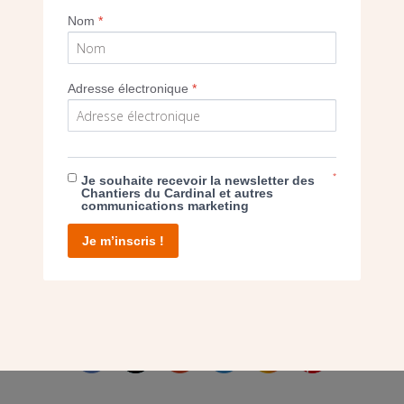
Imprimer
Nom
*
Adresse électronique
*
E DON
*
Je souhaite recevoir la newsletter des
Chantiers du Cardinal et autres
T D’AGIR
communications marketing
Je m’inscris !
facebook
twitter
youtube
linkedin
instagram
Pinterest