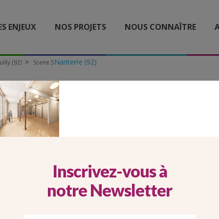
ES ENJEUX
NOS PROJETS
NOUS CONNAÎTRE
A
Nanterre (92)
illy (92)
Scene 5
SCENE 5
Inscrivez-vous à
notre Newsletter
e paroissiale Eglise Saint Jean Baptiste Neui