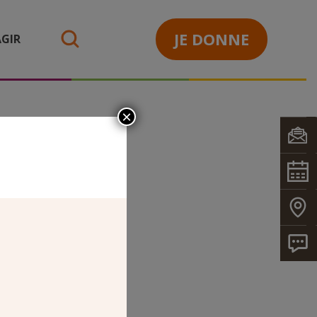
JE DONNE
GIR
search
×
lly