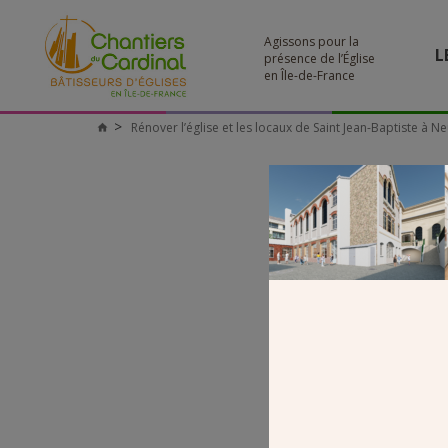
Agissons pour la
L
présence de l’Église
en Île-de-France
Rénover l’église et les locaux de Saint Jean-Baptiste à Neu
Chantiers
du
Cardinal
sall