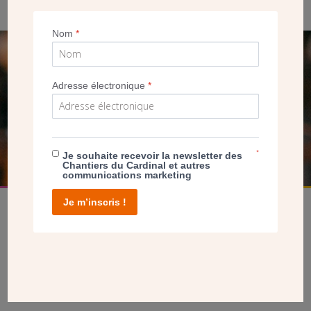
Nom
*
SEUL VOTRE DON
Adresse électronique
*
NOUS PERMET D’AGIR
FAIRE UN DON
*
Je souhaite recevoir la newsletter des
Chantiers du Cardinal et autres
communications marketing
Je m’inscris !
facebook
twitter
youtube
linkedin
instagram
Pinterest