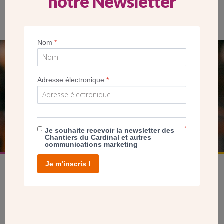
notre Newsletter
Messe en l’église Saint-Paul de Bretigny-sur-Orge. Vue avant
travaux de rénovation.(Crédit paroisse )
Nom
*
SEUL VOTRE DON
Adresse électronique
*
NOUS PERMET D’AGIR
FAIRE UN DON
*
Je souhaite recevoir la newsletter des
Chantiers du Cardinal et autres
communications marketing
Je m’inscris !